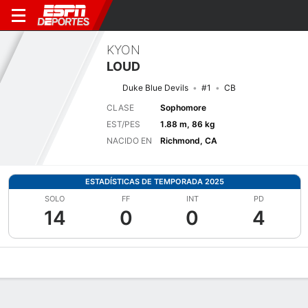
KYON
LOUD
Duke Blue Devils
#1
CB
CLASE
Sophomore
EST/PES
1.88 m, 86 kg
NACIDO EN
Richmond, CA
ESTADÍSTICAS DE TEMPORADA 2025
SOLO
FF
INT
PD
14
0
0
4
Perfil de Jugador
Noticias
Estadísticas
Bio
Splits
Resumen