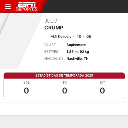
JOJO
CRUMP
VMI Keydets
#8
QB
CLASE
Sophomore
EST/PES
1.85 m, 92 kg
NACIDO EN
Nashville, TN
ESTADÍSTICAS DE TEMPORADA 2025
YDS
TD
INT
0
0
0
Perfil de Jugador
Noticias
Estadísticas
Bio
Splits
Resumen