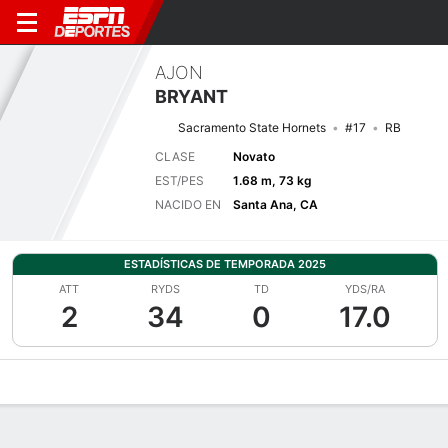
AJON
BRYANT
Sacramento State Hornets
#17
RB
CLASE
Novato
EST/PES
1.68 m, 73 kg
NACIDO EN
Santa Ana, CA
ESTADÍSTICAS DE TEMPORADA 2025
ATT
RYDS
TD
YDS/RA
2
34
0
17.0
Perfil de Jugador
Noticias
Estadísticas
Bio
Splits
Resumen