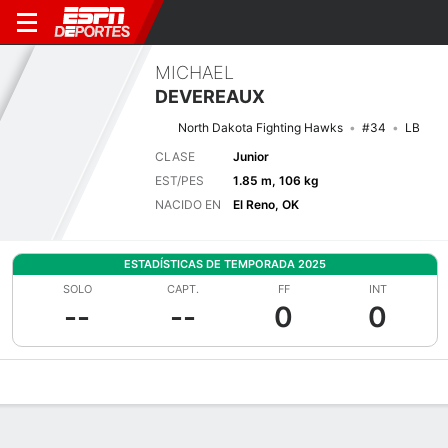
MICHAEL
DEVEREAUX
North Dakota Fighting Hawks
#34
LB
CLASE
Junior
EST/PES
1.85 m, 106 kg
NACIDO EN
El Reno, OK
ESTADÍSTICAS DE TEMPORADA 2025
SOLO
CAPT.
FF
INT
--
--
0
0
Perfil de Jugador
Noticias
Estadísticas
Bio
Splits
Resumen