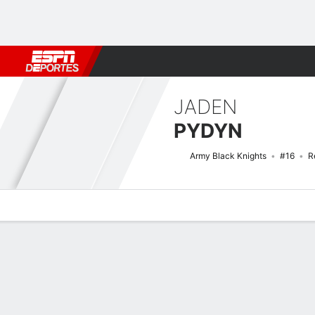
Fútbol
MLB
F. Americano
Básquetbol
WNBA
F1
Boxe
JADEN
PYDYN
Army Black Knights
#16
R
Perfil de Jugador
Noticias
Estadísticas
Bio
Splits
Resumen