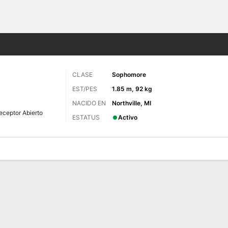
o
NCAAF
Más Deportes
CLASE
Sophomore
EST/PES
1.85 m, 92 kg
NACIDO EN
Northville, MI
eceptor Abierto
ESTATUS
Activo
 de Juegos