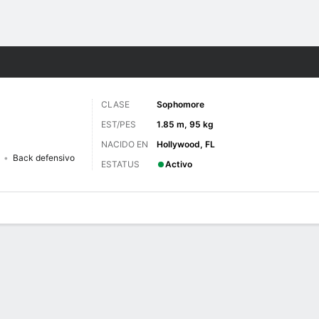
o
NCAAF
Más Deportes
CLASE
Sophomore
EST/PES
1.85 m, 95 kg
NACIDO EN
Hollywood, FL
Back defensivo
ESTATUS
Activo
 de Juegos