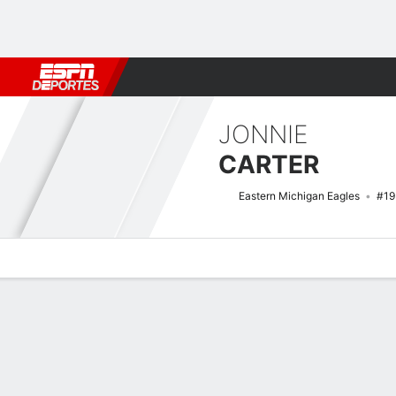
Fútbol
MLB
F. Americano
Básquetbol
WNBA
F1
Boxe
JONNIE
CARTER
Eastern Michigan Eagles
#19
Perfil de Jugador
Noticias
Estadísticas
Bio
Splits
Resumen