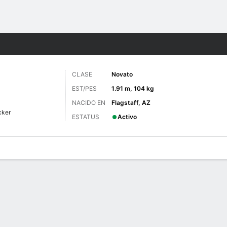
o
NCAAF
Más Deportes
CLASE
Novato
EST/PES
1.91 m, 104 kg
NACIDO EN
Flagstaff, AZ
cker
ESTATUS
Activo
 de Juegos