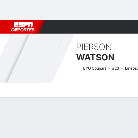
Fútbol
MLB
F. Americano
Básquetbol
WNBA
F1
Boxe
PIERSON
WATSON
BYU Cougars
#23
Lineba
Perfil de Jugador
Noticias
Estadísticas
Bio
Splits
Resumen