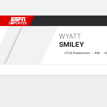
Fútbol
MLB
F. Americano
Básquetbol
WNBA
F1
Boxe
WYATT
SMILEY
UTSA Roadrunners
#80
R
Perfil de Jugador
Noticias
Estadísticas
Bio
Splits
Resumen