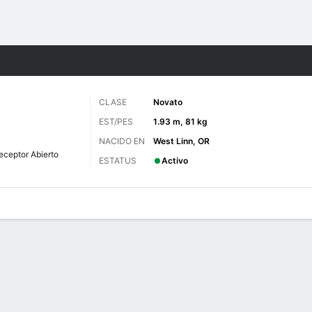
o
NCAAF
Más Deportes
CLASE
Novato
EST/PES
1.93 m, 81 kg
NACIDO EN
West Linn, OR
eceptor Abierto
ESTATUS
Activo
 de Juegos