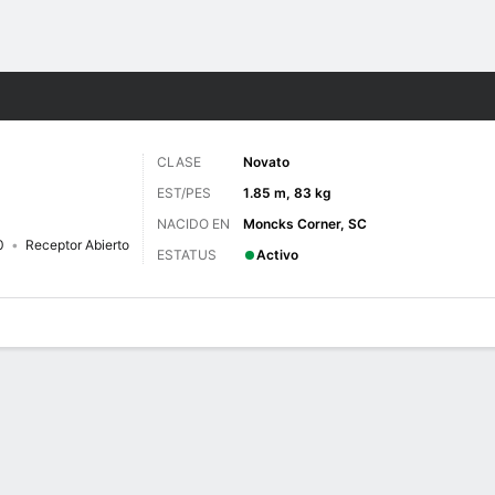
o
NCAAF
Más Deportes
CLASE
Novato
EST/PES
1.85 m, 83 kg
NACIDO EN
Moncks Corner, SC
0
Receptor Abierto
ESTATUS
Activo
 de Juegos