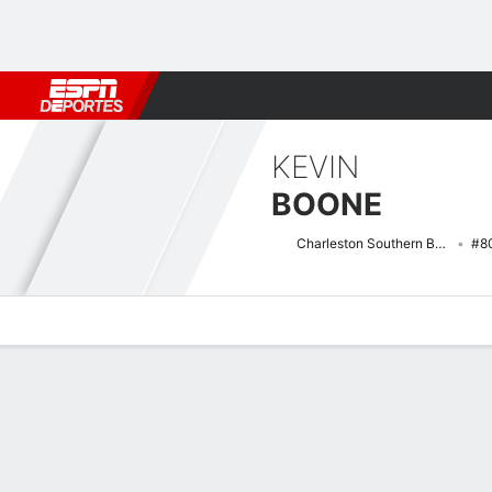
Fútbol
MLB
F. Americano
Básquetbol
WNBA
F1
Boxe
KEVIN
BOONE
Charleston Southern Buccaneers
#8
Perfil de Jugador
Noticias
Estadísticas
Bio
Splits
Resumen