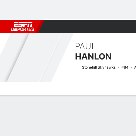
Fútbol
MLB
F. Americano
Básquetbol
WNBA
F1
Boxe
PAUL
HANLON
Stonehill Skyhawks
#84
A
Perfil de Jugador
Noticias
Estadísticas
Bio
Splits
Resumen