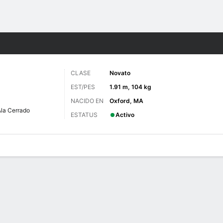
o
NCAAF
Más Deportes
CLASE
Novato
EST/PES
1.91 m, 104 kg
NACIDO EN
Oxford, MA
la Cerrado
ESTATUS
Activo
 de Juegos