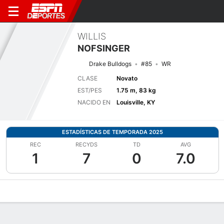
WILLIS
NOFSINGER
Drake Bulldogs
#85
WR
CLASE
Novato
EST/PES
1.75 m, 83 kg
NACIDO EN
Louisville, KY
ESTADÍSTICAS DE TEMPORADA 2025
REC
RECYDS
TD
AVG
1
7
0
7.0
Perfil de Jugador
Noticias
Estadísticas
Bio
Splits
Resumen