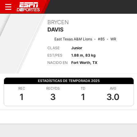
BRYCEN
DAVIS
East Texas A&M Lions
#85
WR
CLASE
Junior
EST/PES
1.88 m, 83 kg
NACIDO EN
Fort Worth, TX
ESTADÍSTICAS DE TEMPORADA 2025
REC
RECYDS
TD
AVG
1
3
1
3.0
Perfil de Jugador
Noticias
Estadísticas
Bio
Splits
Resumen