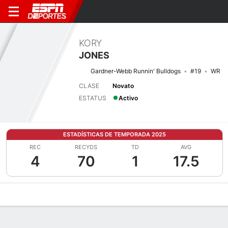
KORY
JONES
Gardner-Webb Runnin' Bulldogs
#19
WR
CLASE
Novato
ESTATUS
Activo
ESTADÍSTICAS DE TEMPORADA 2025
REC
RECYDS
TD
AVG
4
70
1
17.5
Perfil de Jugador
Noticias
Estadísticas
Bio
Splits
Resumen