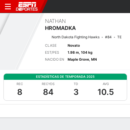
NATHAN
HROMADKA
North Dakota Fighting Hawks
#84
TE
CLASE
Novato
EST/PES
1.98 m, 104 kg
NACIDO EN
Maple Grove, MN
ESTADÍSTICAS DE TEMPORADA 2025
REC
RECYDS
TD
AVG
8
84
3
10.5
Perfil de Jugador
Noticias
Estadísticas
Bio
Splits
Resumen