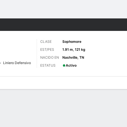
o
NCAAF
Más Deportes
CLASE
Sophomore
EST/PES
1.91 m, 121 kg
NACIDO EN
Nashville, TN
Liniero Defensivo
ESTATUS
Activo
 de Juegos