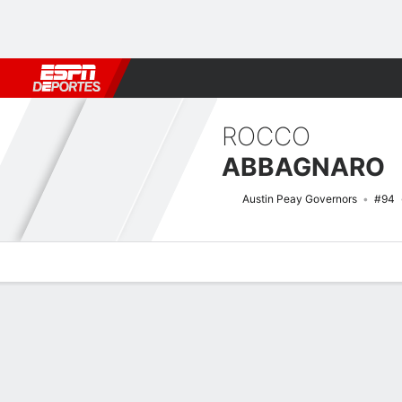
Fútbol
MLB
F. Americano
Básquetbol
WNBA
F1
Boxe
ROCCO
ABBAGNARO
Austin Peay Governors
#94
Perfil de Jugador
Noticias
Estadísticas
Bio
Splits
Resumen