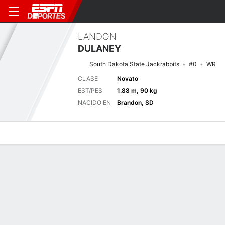
LANDON
DULANEY
South Dakota State Jackrabbits
#0
WR
CLASE
Novato
EST/PES
1.88 m, 90 kg
NACIDO EN
Brandon, SD
Perfil de Jugador
Noticias
Estadísticas
Bio
Splits
Resumen
Próximo juego
Splits completos
SDST
NU
5/9
0-0
0-0