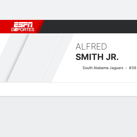
Fútbol
MLB
F. Americano
Básquetbol
WNBA
F1
Boxe
ALFRED
SMITH JR.
South Alabama Jaguars
#39
Perfil de Jugador
Noticias
Estadísticas
Bio
Splits
Resumen