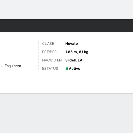
o
NCAAF
Más Deportes
CLASE
Novato
EST/PES
1.85 m, 81 kg
NACIDO EN
Slidell, LA
Esquinero
ESTATUS
Activo
 de Juegos