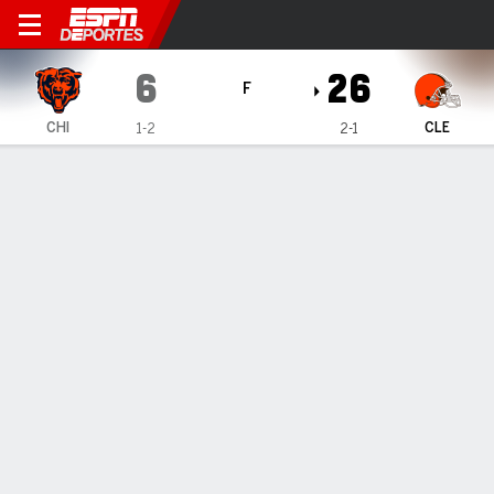
Chicago Bears en Cleveland
6
26
F
CHI
CLE
1-2
2-1
Resumen
Crónica
Ficha
Jugadas
Estadísticas de Equipo
ESTADÍSTICAS DE EQUIPO
1as. oportunidades
6
26
1eros Intentos por pase
2
13
1eros Intentos por Acarreo
2
11
1eros Intentos por Penalizaciones
2
2