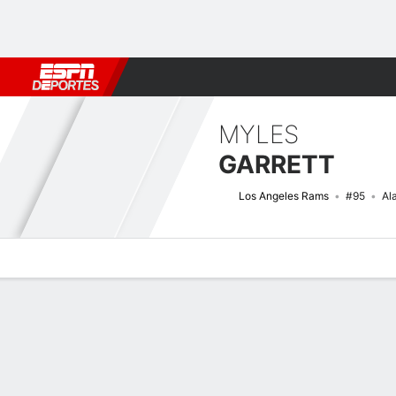
Fútbol
MLB
F. Americano
Básquetbol
WNBA
F1
Boxe
MYLES
GARRETT
Los Angeles Rams
#95
Al
Perfil de Jugador
Noticias
Estadísticas
Bio
Splits
Resumen