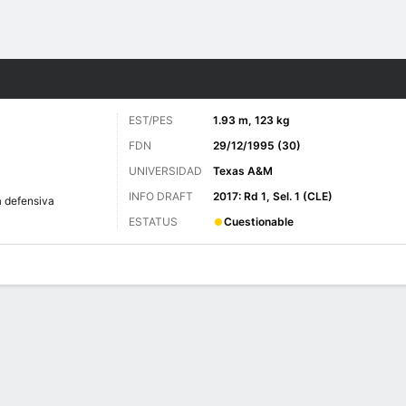
o
Más Deportes
EST/PES
1.93 m, 123 kg
FDN
29/12/1995 (30)
UNIVERSIDAD
Texas A&M
INFO DRAFT
2017: Rd 1, Sel. 1 (CLE)
a defensiva
ESTATUS
Cuestionable
 de Juegos