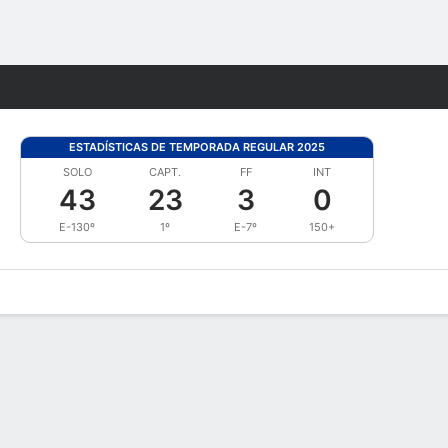
Watch
Juegos
ESTADÍSTICAS DE TEMPORADA REGULAR 2025
SOLO
CAPT.
FF
INT
43
23
3
0
E-130º
1º
E-7º
150+