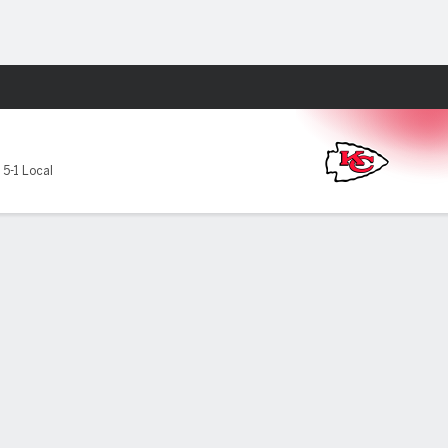
Watch
Juegos
,
5-1 Local
YDS
PROM
TD
INT
CAPT
QBR
RTG