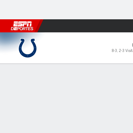
Fútbol
MLB
F. Americano
Básquetbol
WNBA
F1
Boxe
Indianapolis Colts en Kansas
8-3
,
2-3 Visit
Resumen
Crónica
Ficha
Jugadas
Estadísticas de Equipo
Indianapolis Pasando
C/INT
YDS
PROM
TD