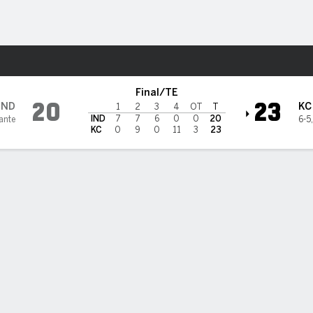
o
Más Deportes
 City Chiefs
Final/TE
20
23
IND
KC
1
2
3
4
OT
T
IND
7
7
6
0
0
20
ante
6-5
KC
0
9
0
11
3
23
Kansas City Pasando
INT
CAPT
QBR
RTG
C/INT