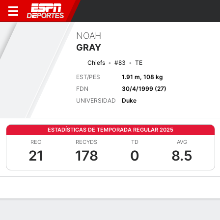
NOAH
GRAY
Chiefs
#83
TE
EST/PES
1.91 m, 108 kg
FDN
30/4/1999 (27)
UNIVERSIDAD
Duke
ESTADÍSTICAS DE TEMPORADA REGULAR 2025
REC
RECYDS
TD
AVG
21
178
0
8.5
Perfil de Jugador
Noticias
Estadísticas
Bio
Splits
Resumen