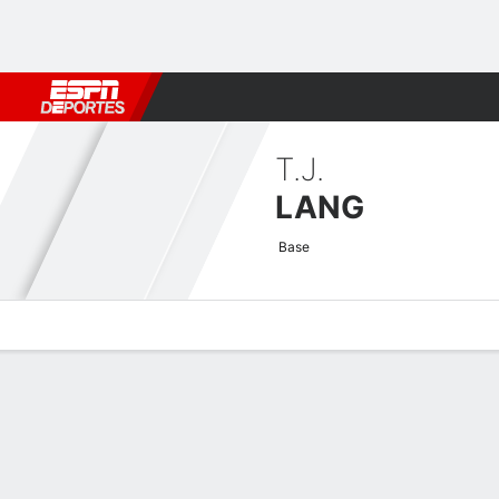
Fútbol
MLB
F. Americano
Básquetbol
WNBA
F1
Boxe
T.J.
LANG
Base
Perfil de Jugador
Noticias
Bio