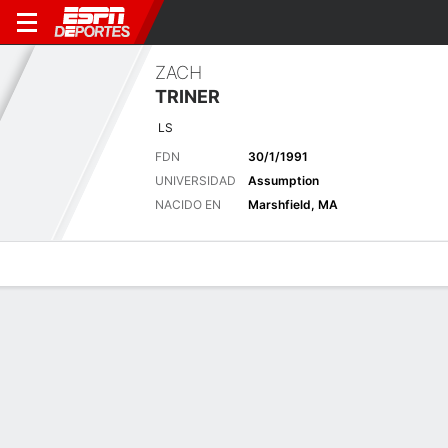
ZACH
TRINER
LS
FDN
30/1/1991
UNIVERSIDAD
Assumption
NACIDO EN
Marshfield, MA
Perfil de Jugador
Noticias
Bio
Últimas noticias
Ver Todo