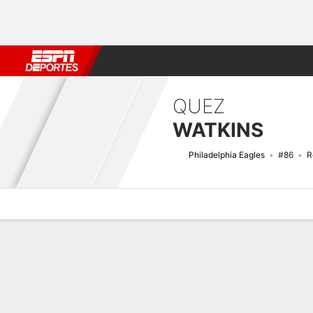
Fútbol
MLB
F. Americano
Básquetbol
WNBA
F1
Boxe
QUEZ
WATKINS
Philadelphia Eagles
#86
R
Perfil de Jugador
Noticias
Estadísticas
Bio
Splits
Resumen