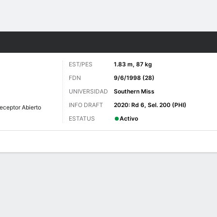
o
Más Deportes
EST/PES
1.83 m, 87 kg
FDN
9/6/1998 (28)
UNIVERSIDAD
Southern Miss
INFO DRAFT
2020: Rd 6, Sel. 200 (PHI)
eceptor Abierto
ESTATUS
Activo
 de Juegos