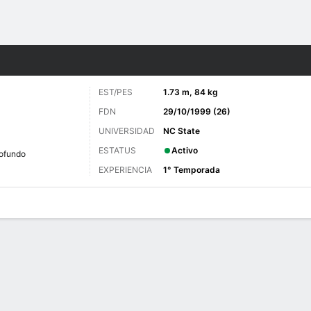
o
Más Deportes
EST/PES
1.73 m, 84 kg
FDN
29/10/1999 (26)
UNIVERSIDAD
NC State
ESTATUS
Activo
ofundo
EXPERIENCIA
1° Temporada
 de Juegos