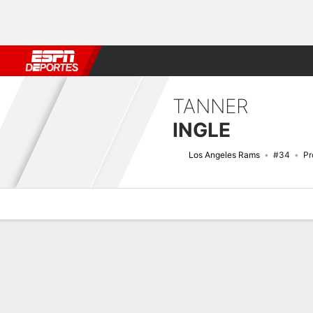
Fútbol
MLB
F. Americano
Básquetbol
WNBA
F1
Boxe
TANNER
INGLE
Los Angeles Rams
#34
Pr
Perfil de Jugador
Noticias
Estadísticas
Bio
Splits
Resumen