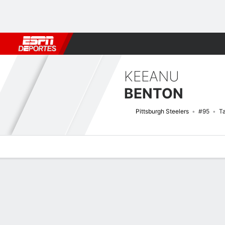
Fútbol
MLB
F. Americano
Básquetbol
WNBA
F1
Boxe
KEEANU
BENTON
Pittsburgh Steelers
#95
T
Perfil de Jugador
Noticias
Estadísticas
Bio
Splits
Resumen