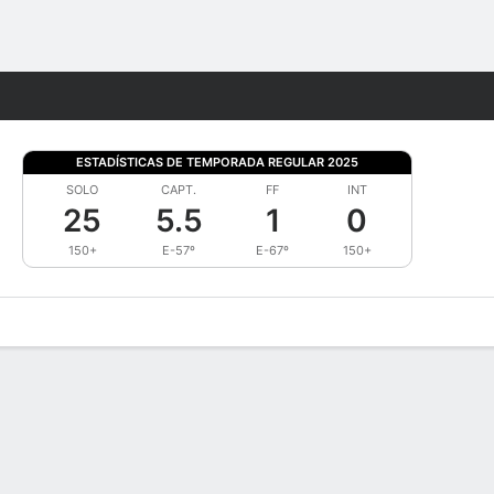
Watch
Juegos
ESTADÍSTICAS DE TEMPORADA REGULAR 2025
SOLO
CAPT.
FF
INT
25
5.5
1
0
150+
E-57º
E-67º
150+