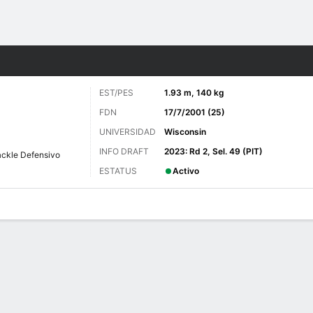
o
Más Deportes
EST/PES
1.93 m, 140 kg
FDN
17/7/2001 (25)
UNIVERSIDAD
Wisconsin
INFO DRAFT
2023: Rd 2, Sel. 49 (PIT)
ackle Defensivo
ESTATUS
Activo
 de Juegos