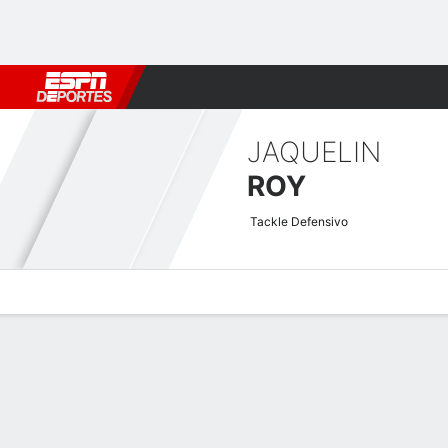
Fútbol
MLB
F. Americano
Básquetbol
WNBA
F1
Boxe
JAQUELIN
ROY
Tackle Defensivo
Perfil de Jugador
Noticias
Estadísticas
Bio
Splits
Resumen