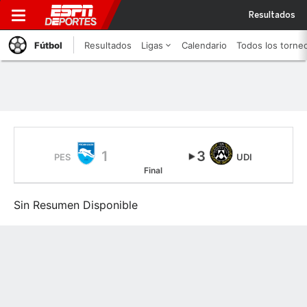
Resultados
Fútbol
Resultados
Ligas
Calendario
Todos los torne
1
3
PES
UDI
Final
Sin Resumen Disponible