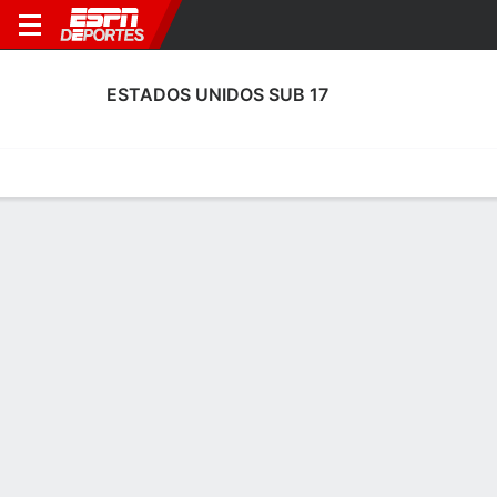
ESTADOS UNIDOS SUB 17
Portada
Calendario
Resultados
Plantel
Estadísticas
Calendario
0-0-0, 1° en Copa Mundial Sub-17
9:30 AM
USA
MNE
M. Sub 17
ESTADOS UNIDOS SUB 17
SOCCER