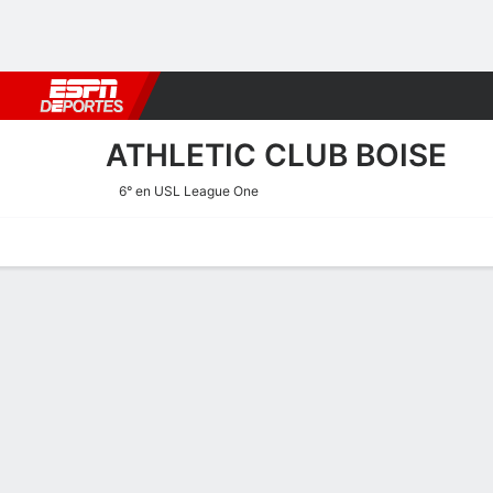
Fútbol
MLB
F. Americano
Básquetbol
WNBA
F1
Boxe
ATHLETIC CLUB BOISE
6° en USL League One
Portada
Calendario
Resultados
Plantel
Estadísticas
Transf
Estadísticas de Goles de At
Goles