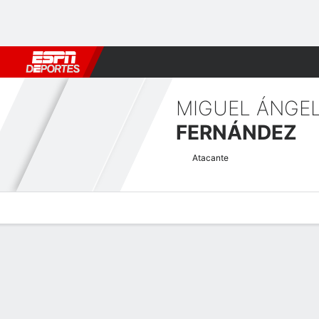
Fútbol
MLB
F. Americano
Básquetbol
WNBA
F1
Boxe
MIGUEL ÁNGE
FERNÁNDEZ
Atacante
Perfil de Jugador
Bio
Noticias
Partidos
Estadísticas