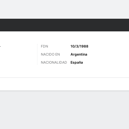
o
Más Deportes
L
FDN
10/3/1988
NACIDO EN
Argentina
NACIONALIDAD
España