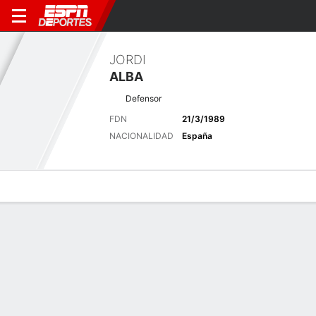
JORDI
ALBA
Defensor
FDN
21/3/1989
NACIONALIDAD
España
Perfil de Jugador
Bio
Noticias
Partidos
Estadísticas
Últimas noticias
Ver Todo