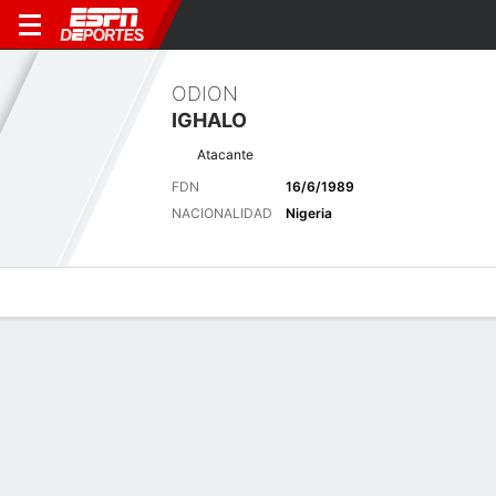
ODION
IGHALO
Atacante
FDN
16/6/1989
NACIONALIDAD
Nigeria
Perfil de Jugador
Bio
Noticias
Partidos
Estadísticas
Últimas noticias
Ver Todo