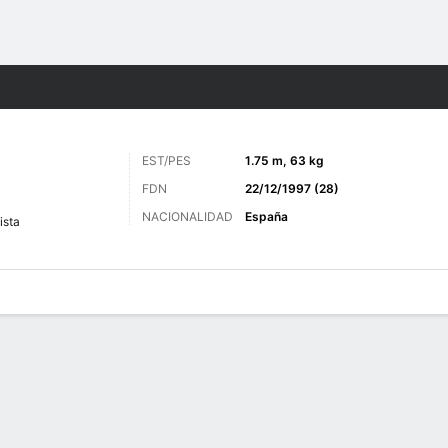
o
Más Deportes
EST/PES
1.75 m, 63 kg
FDN
22/12/1997 (28)
NACIONALIDAD
España
ista