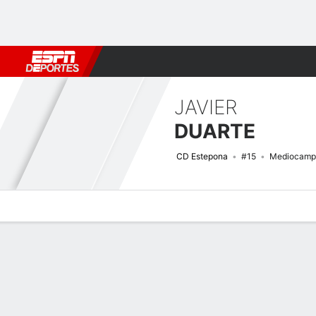
Fútbol
MLB
F. Americano
Básquetbol
WNBA
F1
Boxe
JAVIER
DUARTE
CD Estepona
#15
Mediocamp
Perfil de Jugador
Bio
Noticias
Partidos
Estadísticas