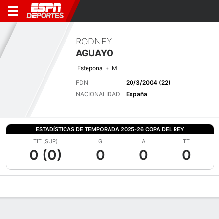
RODNEY
AGUAYO
Estepona
M
FDN
20/3/2004 (22)
NACIONALIDAD
España
ESTADÍSTICAS DE TEMPORADA 2025-26 COPA DEL REY
TIT (SUP)
G
A
TT
0 (0)
0
0
0
Perfil de Jugador
Bio
Noticias
Partidos
Estadísticas