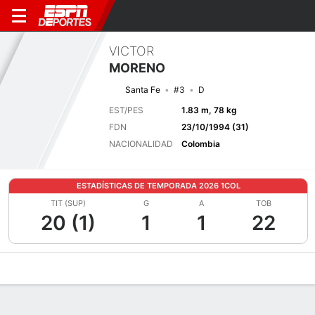
VICTOR
MORENO
Santa Fe
#3
D
EST/PES
1.83 m, 78 kg
FDN
23/10/1994 (31)
NACIONALIDAD
Colombia
ESTADÍSTICAS DE TEMPORADA 2026 1COL
TIT (SUP)
G
A
TOB
20 (1)
1
1
22
Perfil de Jugador
Bio
Noticias
Partidos
Estadísticas