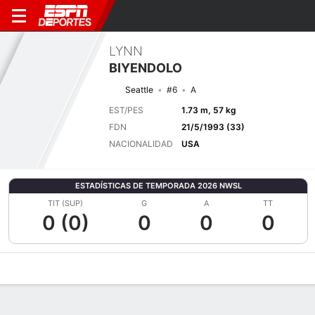
LYNN
BIYENDOLO
Seattle
#6
A
EST/PES
1.73 m, 57 kg
FDN
21/5/1993 (33)
NACIONALIDAD
USA
ESTADÍSTICAS DE TEMPORADA 2026 NWSL
TIT (SUP)
G
A
TT
0 (0)
0
0
0
Perfil de Jugador
Bio
Noticias
Partidos
Estadísticas