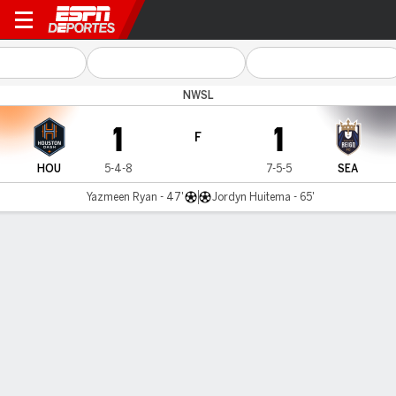
Houston v Seattle
NWSL
1
1
F
HOU
5-4-8
7-5-5
SEA
Yazmeen Ryan - 47'
Jordyn Huitema - 65'
Resumen
Comentario
LÍNEA DE TIEMPO DE JUEGO
HOU