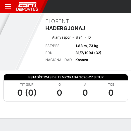
FLORENT
HADERGJONAJ
Alanyaspor
#94
D
EST/PES
1.83 m, 73 kg
FDN
31/7/1994 (32)
NACIONALIDAD
Kosovo
ESTADÍSTICAS DE TEMPORADA 2026-27 SLTUR
TIT (SUP)
G
A
TOB
0 (0)
0
0
0
Perfil de Jugador
Bio
Noticias
Partidos
Estadísticas