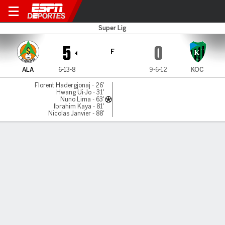
Alanyaspor v Kocaelispor
Super Lig
5
0
F
ALA
6-13-8
9-6-12
KOC
Florent Hadergjonaj - 26'
Hwang Ui-Jo - 31'
Nuno Lima - 63'
Ibrahim Kaya - 81'
Nicolas Janvier - 88'
Resumen
Comentario
LÍNEA DE TIEMPO DE JUEGO
ALA