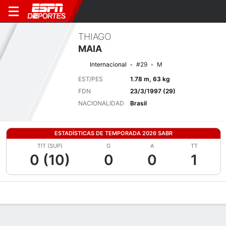
THIAGO
MAIA
Internacional
#29
M
EST/PES
1.78 m, 63 kg
FDN
23/3/1997 (29)
NACIONALIDAD
Brasil
ESTADÍSTICAS DE TEMPORADA 2026 SABR
TIT (SUP)
G
A
TT
0 (10)
0
0
1
Perfil de Jugador
Bio
Noticias
Partidos
Estadísticas