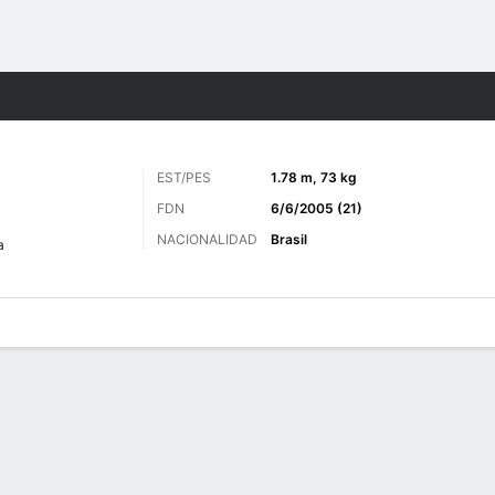
o
Más Deportes
EST/PES
1.78 m, 73 kg
FDN
6/6/2005 (21)
NACIONALIDAD
Brasil
a