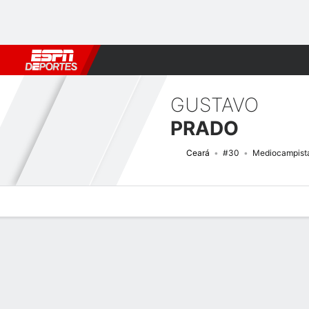
Fútbol
MLB
F. Americano
Básquetbol
WNBA
F1
Boxe
GUSTAVO
PRADO
Ceará
#30
Mediocampist
Perfil de Jugador
Bio
Noticias
Partidos
Estadísticas