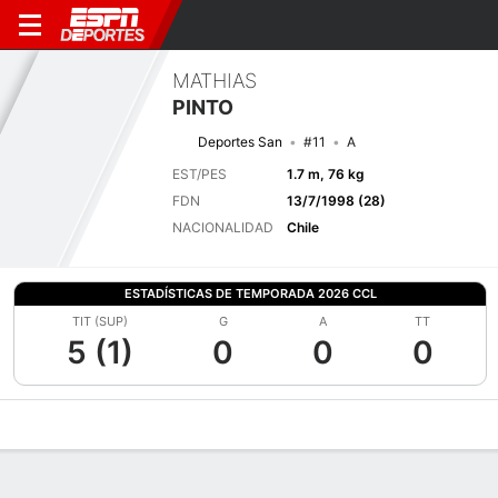
MATHIAS
PINTO
Deportes San
#11
A
EST/PES
1.7 m, 76 kg
FDN
13/7/1998 (28)
NACIONALIDAD
Chile
ESTADÍSTICAS DE TEMPORADA 2026 CCL
TIT (SUP)
G
A
TT
5 (1)
0
0
0
Perfil de Jugador
Bio
Noticias
Partidos
Estadísticas