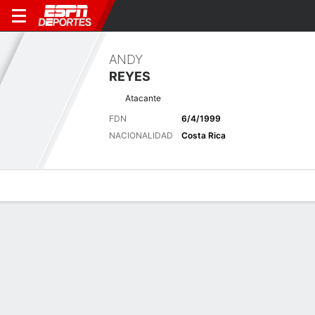
ANDY
REYES
Atacante
FDN
6/4/1999
NACIONALIDAD
Costa Rica
Perfil de Jugador
Bio
Noticias
Partidos
Estadísticas
Últimas noticias
Ver Todo