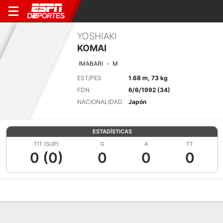
YOSHIAKI
KOMAI
IMABARI
M
EST/PES
1.68 m, 73 kg
FDN
6/6/1992 (34)
NACIONALIDAD
Japón
ESTADÍSTICAS
TIT (SUP)
G
A
TT
0 (0)
0
0
0
Perfil de Jugador
Bio
Noticias
Partidos
Estadísticas