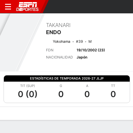
TAKANARI
ENDO
Yokohama
#39
M
FDN
19/10/2002 (23)
NACIONALIDAD
Japón
ESTADÍSTICAS DE TEMPORADA 2026-27 JLJP
TIT (SUP)
G
A
TT
0 (0)
0
0
0
Perfil de Jugador
Bio
Noticias
Partidos
Estadísticas