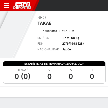
REO
TAKAE
Yokohama
#77
M
EST/PES
1.7 m, 58 kg
FDN
27/6/1998 (28)
NACIONALIDAD
Japón
ESTADÍSTICAS DE TEMPORADA 2026-27 JLJP
TIT (SUP)
G
A
TT
0 (0)
0
0
0
Perfil de Jugador
Bio
Noticias
Partidos
Estadísticas