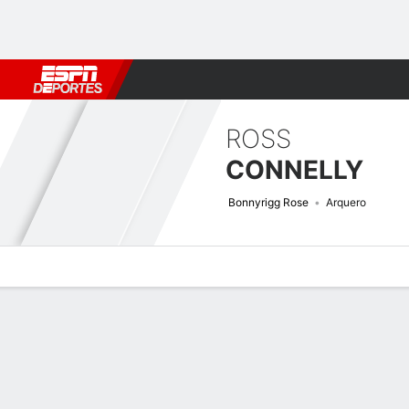
Fútbol
MLB
F. Americano
Básquetbol
WNBA
F1
Boxe
ROSS
CONNELLY
Bonnyrigg Rose
Arquero
Perfil de Jugador
Bio
Noticias
Partidos
Estadísticas