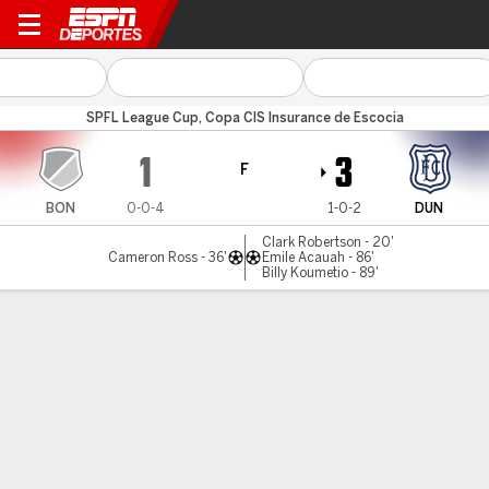
Bonnyrigg v Dundee
SPFL League Cup, Copa CIS Insurance de Escocia
1
3
F
BON
0-0-4
1-0-2
DUN
Clark Robertson - 20'
Cameron Ross - 36'
Emile Acauah - 86'
Billy Koumetio - 89'
Resumen
LÍNEA DE TIEMPO DE JUEGO