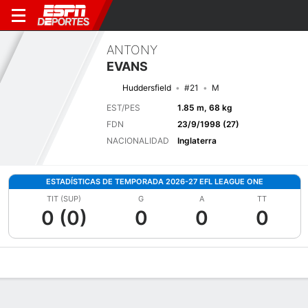
ANTONY
EVANS
Huddersfield
#21
M
EST/PES
1.85 m, 68 kg
FDN
23/9/1998 (27)
NACIONALIDAD
Inglaterra
ESTADÍSTICAS DE TEMPORADA 2026-27 EFL LEAGUE ONE
TIT (SUP)
G
A
TT
0 (0)
0
0
0
Perfil de Jugador
Bio
Noticias
Partidos
Estadísticas